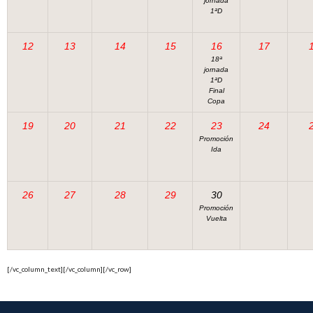
jornada
1ªD
12
13
14
15
16
17
18ª
jornada
1ªD
Final
Copa
19
20
21
22
23
24
Promoción
Ida
26
27
28
29
30
Promoción
Vuelta
[/vc_column_text][/vc_column][/vc_row]