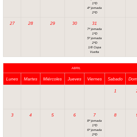
1ªD
4ª jornada
2ªD
27
28
29
30
31
7ª jornada
1ªD
5ª jornada
2ªD
1/8 Copa
Vuelta
ABRIL
Lunes
Martes
Miércoles
Jueves
Viernes
Sabado
Dom
1
3
4
5
6
7
8
8ª jornada
1ªD
6ª jornada
2ªD