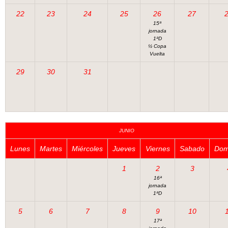
22
23
24
25
26
27
15ª
jornada
1ªD
½ Copa
Vuelta
29
30
31
JUNIO
Lunes
Martes
Miércoles
Jueves
Viernes
Sabado
Dom
1
2
3
16ª
jornada
1ªD
5
6
7
8
9
10
17ª