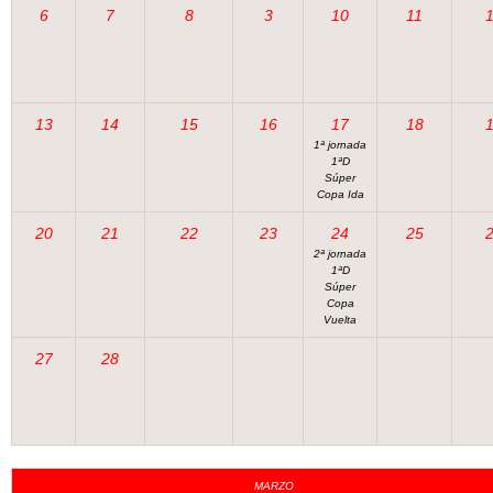
6
7
8
3
10
11
13
14
15
16
17
18
1ª jornada
1ªD
Súper
Copa Ida
20
21
22
23
24
25
2ª jornada
1ªD
Súper
Copa
Vuelta
27
28
MARZO