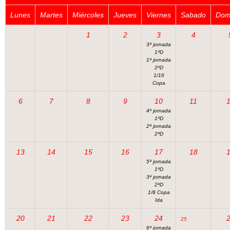
Lunes
Martes
Miércoles
Jueves
Viernes
Sabado
Dom
1
2
3
4
3ª jornada
1ªD
1ª jornada
2ªD
1/16
Copa
6
7
8
9
10
11
4ª jornada
1ªD
2ª jornada
2ªD
13
14
15
16
17
18
5ª jornada
1ªD
3ª jornada
2ªD
1/8 Copa
Ida
20
21
22
23
24
25
6ª jornada