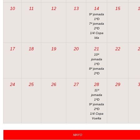
10
11
12
13
14
15
9ª jornada
1ªD
7ª jornada
2ªD
1/4 Copa
Ida
17
18
19
20
21
22
10ª
jornada
1ªD
8ª jornada
2ªD
24
25
26
27
28
29
11ª
jornada
1ªD
9ª jornada
2ªD
1/4 Copa
Vuelta
MAYO