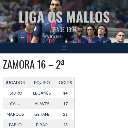
Saltar
LIGA OS MALLOS
al
contenido
DENDE 1994
ZAMORA 16 – 2ª
JUGADOR
EQUIPO
GOLES
ISIDRO
LEGANÉS
14
CALU
ALAVÉS
17
MARCOS
GETAFE
21
PABLO
EIBAR
23