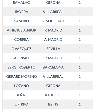
RAMALHO
GIRONA
1
IBORRA
VILLARREAL
1
SANDRO
R. SOCIEDAD
1
VINICIUS JUNIOR
R. MADRID
1
CORREA
A. MADRID
1
F. VÁZQUEZ
SEVILLA
1
ASENSIO
R. MADRID
1
SERGI ROBERTO
BARCELONA
1
GERARD MORENO
VILLARREAL
1
LOZANO
GIRONA
1
BEÑAT
ATHLETIC
1
J. FIRPO
BETIS
1