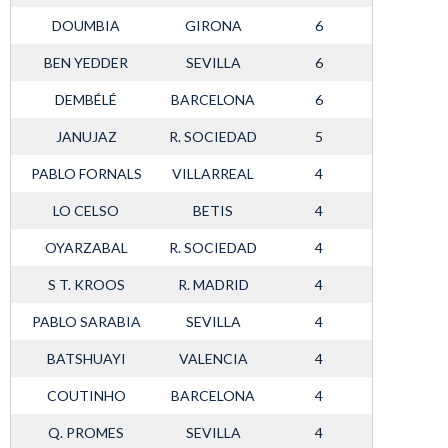
DOUMBIA
GIRONA
6
BEN YEDDER
SEVILLA
6
DEMBÉLÉ
BARCELONA
6
JANUJAZ
R. SOCIEDAD
5
PABLO FORNALS
VILLARREAL
4
LO CELSO
BETIS
4
OYARZABAL
R. SOCIEDAD
4
S T. KROOS
R. MADRID
4
PABLO SARABIA
SEVILLA
4
BATSHUAYI
VALENCIA
4
COUTINHO
BARCELONA
4
Q. PROMES
SEVILLA
4