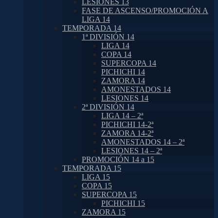
LESIONES 13
FASE DE ASCENSO/PROMOCIÓN A
LIGA 14
TEMPORADA 14
1ª DIVISIÓN 14
LIGA 14
COPA 14
SUPERCOPA 14
PICHICHI 14
ZAMORA 14
AMONESTADOS 14
LESIONES 14
2ª DIVISIÓN 14
LIGA 14 – 2ª
PICHICHI 14-2ª
ZAMORA 14-2ª
AMONESTADOS 14 – 2ª
LESIONES 14 – 2ª
PROMOCIÓN 14 a 15
TEMPORADA 15
LIGA 15
COPA 15
SUPERCOPA 15
PICHICHI 15
ZAMORA 15