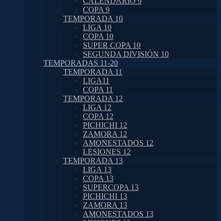
CALENDARIO 9
COPA 9
TEMPORADA 10
LIGA 10
COPA 10
SUPER COPA 10
SEGUNDA DIVISIÓN 10
TEMPORADAS 11-20
TEMPORADA 11
LIGA11
COPA 11
TEMPORADA 12
LIGA 12
COPA 12
PICHICHI 12
ZAMORA 12
AMONESTADOS 12
LESIONES 12
TEMPORADA 13
LIGA 13
COPA 13
SUPERCOPA 13
PICHICHI 13
ZAMORA 13
AMONESTADOS 13