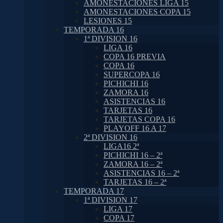
AMONESTACIONES LIGA 15
AMONESTACIONES COPA 15
LESIONES 15
TEMPORADA 16
1ª DIVISION 16
LIGA 16
COPA 16 PREVIA
COPA 16
SUPERCOPA 16
PICHICHI 16
ZAMORA 16
ASISTENCIAS 16
TARJETAS 16
TARJETAS COPA 16
PLAYOFF 16 A 17
2ª DIVISION 16
LIGA16 2ª
PICHICHI 16 – 2ª
ZAMORA 16 – 2ª
ASISTENCIAS 16 – 2ª
TARJETAS 16 – 2ª
TEMPORADA 17
1ª DIVISION 17
LIGA 17
COPA 17