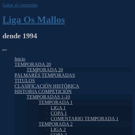
Saltar al contenido
Liga Os Mallos
dende 1994
Inicio
TEMPORADA 20
TEMPORADA 20
PALMARÉS TEMPORADAS
TITULOS
CLASIFICACIÓN HISTÓRICA
HISTORIA COMPETICIÓN
TEMPORADAS 1-10
TEMPORADA 1
LIGA 1
COPA 1
COMENTARIO TEMPORADA 1
TEMPORADA 2
LIGA 2
COPA 2