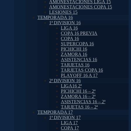
AMONESTACIONES LIGA 15
AMONESTACIONES COPA 15
LESIONES 15
TEMPORADA 16
1ª DIVISION 16
LIGA 16
COPA 16 PREVIA
COPA 16
SUPERCOPA 16
PICHICHI 16
ZAMORA 16
ASISTENCIAS 16
TARJETAS 16
TARJETAS COPA 16
PLAYOFF 16 A 17
2ª DIVISION 16
LIGA16 2ª
PICHICHI 16 – 2ª
ZAMORA 16 – 2ª
ASISTENCIAS 16 – 2ª
TARJETAS 16 – 2ª
TEMPORADA 17
1ª DIVISION 17
LIGA 17
COPA 17