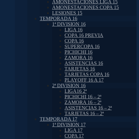
AMONESTACIONES LIGA 15
AMONESTACIONES COPA 15
LESIONES 15
TEMPORADA 16
1ª DIVISION 16
LIGA 16
COPA 16 PREVIA
COPA 16
SUPERCOPA 16
PICHICHI 16
ZAMORA 16
ASISTENCIAS 16
TARJETAS 16
TARJETAS COPA 16
PLAYOFF 16 A 17
2ª DIVISION 16
LIGA16 2ª
PICHICHI 16 – 2ª
ZAMORA 16 – 2ª
ASISTENCIAS 16 – 2ª
TARJETAS 16 – 2ª
TEMPORADA 17
1ª DIVISION 17
LIGA 17
COPA 17