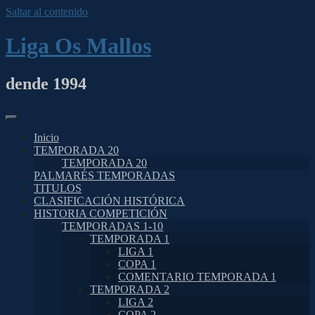
Saltar al contenido
Liga Os Mallos
dende 1994
Inicio
TEMPORADA 20
TEMPORADA 20
PALMARÉS TEMPORADAS
TITULOS
CLASIFICACIÓN HISTÓRICA
HISTORIA COMPETICIÓN
TEMPORADAS 1-10
TEMPORADA 1
LIGA 1
COPA 1
COMENTARIO TEMPORADA 1
TEMPORADA 2
LIGA 2
COPA 2