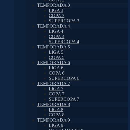
TEMPORADA 3
LIGA 3
COPA 3
SUPERCOPA 3
TEMPORADA 4
LIGA 4
COPA 4
SUPERCOPA 4
TEMPORADA 5
LIGA 5
COPA 5
TEMPORADA 6
LIGA 6
COPA 6
SUPERCOPA 6
TEMPORADA 7
LIGA 7
COPA 7
SUPERCOPA 7
TEMPORADA 8
LIGA 8
COPA 8
TEMPORADA 9
LIGA 9