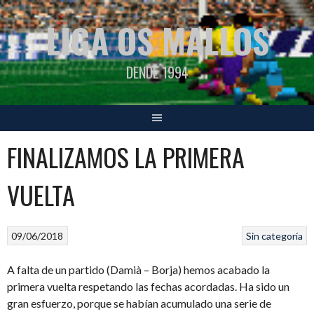
Saltar
LIGA OS MALLOS
al
contenido
DENDE 1994
FINALIZAMOS LA PRIMERA
VUELTA
09/06/2018
Sin categoría
A falta de un partido (Damià – Borja) hemos acabado la
primera vuelta respetando las fechas acordadas. Ha sido un
gran esfuerzo, porque se habían acumulado una serie de