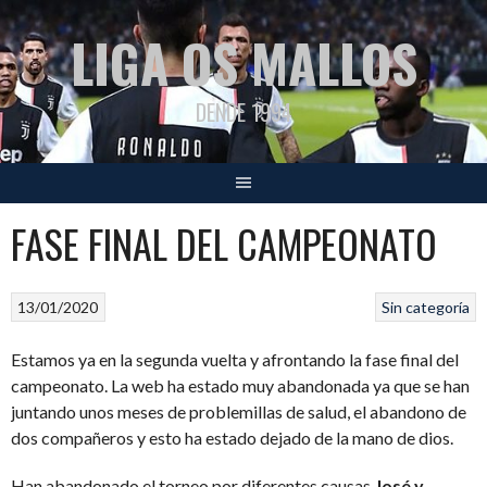
Saltar
LIGA OS MALLOS
al
contenido
DENDE 1994
FASE FINAL DEL CAMPEONATO
13/01/2020
Sin categoría
Estamos ya en la segunda vuelta y afrontando la fase final del
campeonato. La web ha estado muy abandonada ya que se han
juntando unos meses de problemillas de salud, el abandono de
dos compañeros y esto ha estado dejado de la mano de dios.
Han abandonado el torneo por diferentes causas
José y